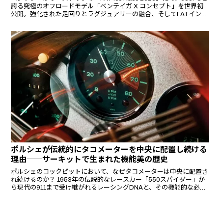
誇る究極のオフロードモデル「ベンテイガ X コンセプト」を世界初
公開。強化された足回りとラグジュアリーの融合、そしてFATインタ
ーナショナルとの新たなパートナーシップに迫る。
ポルシェが伝統的にタコメーターを中央に配置し続ける
理由──サーキットで生まれた機能美の歴史
ポルシェのコックピットにおいて、なぜタコメーターは中央に配置さ
れ続けるのか？ 1953年の伝説的なレースカー「550スパイダー」か
ら現代の911まで受け継がれるレーシングDNAと、その機能的な必然
性を紐解く。