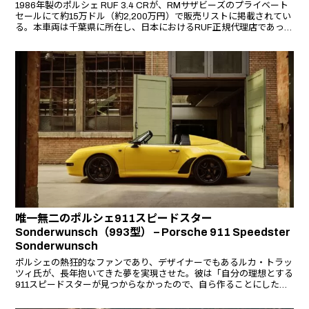
1986年製のポルシェ RUF 3.4 CRが、RMサザビーズのプライベート
セールにて約15万ドル（約2,200万円）で販売リストに掲載されてい
る。本車両は千葉県に所在し、日本におけるRUF正規代理店であった
イシダエンジニアリングによってコンバートされた、ドイツ市場仕様
（C00）の911をベースにした希少な自然吸気モデルである。
唯一無二のポルシェ911スピードスター
Sonderwunsch（993型） – Porsche 911 Speedster
Sonderwunsch
ポルシェの熱狂的なファンであり、デザイナーでもあるルカ・トラッ
ツィ氏が、長年抱いてきた夢を実現させた。彼は「自分の理想とする
911スピードスターが見つからなかったので、自ら作ることにした」
と語る。その情熱が、Sonderwunsch（ソンダーヴンシュ）プログラ
ムを通じて、唯一無二の911スピードスター（タイプ993）として結