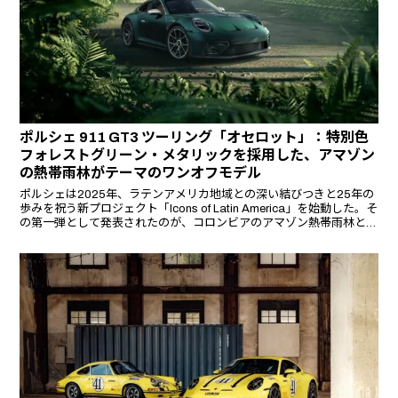
ポルシェ 911 GT3 ツーリング「オセロット」：特別色
フォレストグリーン・メタリックを採用した、アマゾン
の熱帯雨林がテーマのワンオフモデル
ポルシェは2025年、ラテンアメリカ地域との深い結びつきと25年の
歩みを祝う新プロジェクト「Icons of Latin America」を始動した。そ
の第一弾として発表されたのが、コロンビアのアマゾン熱帯雨林と、
その象徴的な野生動物であるオセロットから着想を得たワンオフモデ
ル「911 GT3 Touring Ocelot」である。