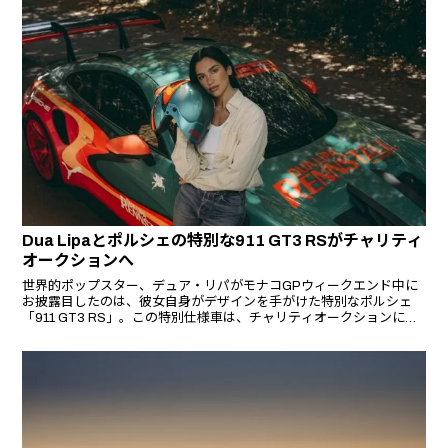
実した。
Dua Lipaとポルシェの特別な911 GT3 RSがチャリティ
オークションへ
世界的ポップスター、デュア・リパがモナコGPウィークエンド中に
お披露目したのは、彼女自身がデザインを手がけた特別なポルシェ
「911 GT3 RS」。この特別仕様車は、チャリティオークションに出
品され、収益は彼女が設立した「Sunny Hill Foundation」に全額寄付
される予定である。