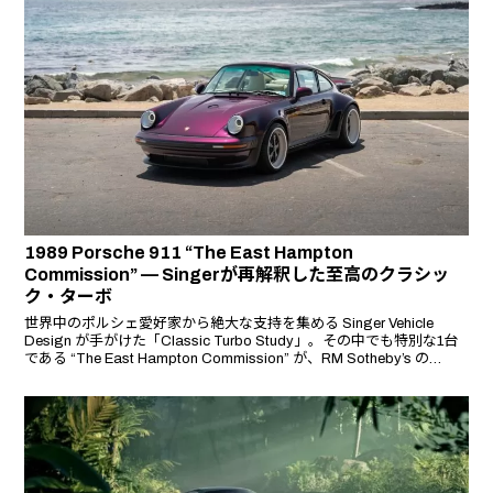
1989 Porsche 911 “The East Hampton
Commission” — Singerが再解釈した至高のクラシッ
ク・ターボ
世界中のポルシェ愛好家から絶大な支持を集める Singer Vehicle
Design が手がけた「Classic Turbo Study」。その中でも特別な1台
である “The East Hampton Commission” が、RM Sotheby’s の
「Sealed Drop（2025年7月）」に登場。本車両は完成後わずか500
マイル未満の走行距離で、まさに新車同然のコンディションを誇る。