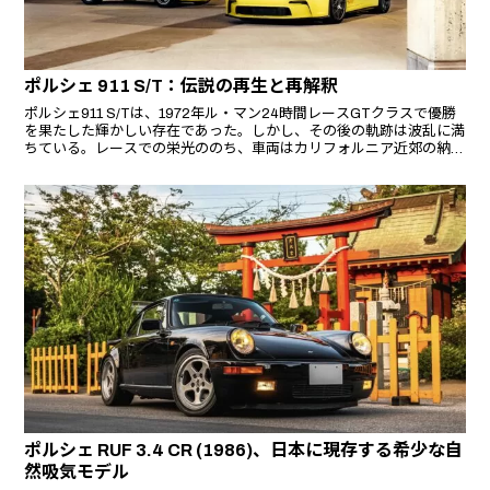
ポルシェ 911 S/T：伝説の再生と再解釈
ポルシェ911 S/Tは、1972年ル・マン24時間レースGTクラスで優勝
を果たした輝かしい存在であった。しかし、その後の軌跡は波乱に満
ちている。レースでの栄光ののち、車両はカリフォルニア近郊の納屋
に眠る「朽ちた残骸」と化し、錆び、歪み、粗悪な再塗装が施された
状態で発見されたのである。
ポルシェ RUF 3.4 CR (1986)、日本に現存する希少な自
然吸気モデル