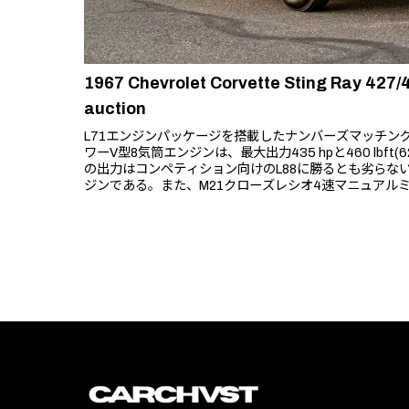
1967 Chevrolet Corvette Sting Ray 427/
auction
L71エンジンパッケージを搭載したナンバーズマッチングの427
ワーV型8気筒エンジンは、最大出力435 hpと460 lbft
の出力はコンペティション向けのL88に勝るとも劣らな
ジンである。また、M21クローズレシオ4速マニュアルミ
ン4.11リヤエンドが組み合わされている。