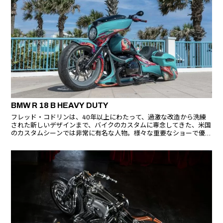
BMW R 18 B HEAVY DUTY
フレッド・コドリンは、40年以上にわたって、過激な改造から洗練
された新しいデザインまで、バイクのカスタムに専念してきた、米国
のカスタムシーンでは非常に有名な人物。様々な重要なショーで優勝
し、米国人以外で初めてスタージスの殿堂入りを果たしている。今
回、初めて息子のレンと共にBMW R 18 Bをカスタマイズし、「R 18
B HEAVY DUTY」と名付けた。