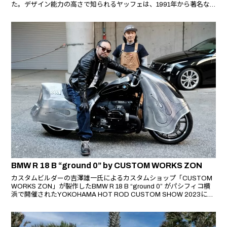
た。デザイン能力の高さで知られるヤッフェは、1991年から著名な
クリエイターとして活躍し、数々の賞を受賞、スタージスの殿堂入り
を果たしている。彼の最新プロジェクトは、クラシックなホットロッ
ドの美学とBMW独特のエッセンスを融合させたもので、デザイナー
としてのヤッフェの卓越した才能が発揮されている。
BMW R 18 B “ground 0” by CUSTOM WORKS ZON
カスタムビルダーの吉澤雄一氏によるカスタムショップ「CUSTOM
WORKS ZON」が製作したBMW R 18 B “ground 0” がパシフィコ横
浜で開催されたYOKOHAMA HOT ROD CUSTOM SHOW 2023にて
初披露された。