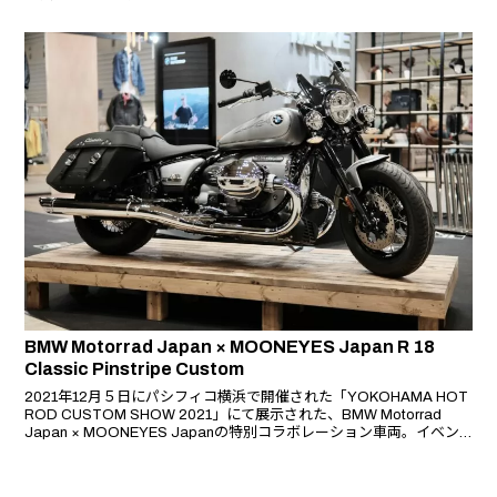
Transcontinental には、アクティブ・クルーズ・コントロール
（ACC）や10.25インチTFTカラーディスプレイといった最新装備の
ほか、Marshall社製のサウンドシステムが搭載されている。
BMW Motorrad Japan × MOONEYES Japan R 18
Classic Pinstripe Custom
2021年12月５日にパシフィコ横浜で開催された「YOKOHAMA HOT
ROD CUSTOM SHOW 2021」にて展示された、BMW Motorrad
Japan × MOONEYES Japanの特別コラボレーション車両。イベン
ト当日、会場にてピンストライパーによるライブペイントが行われ、
当カスタム車両が完成した。ベース車両は BMW Motorrad R 18
Classic。