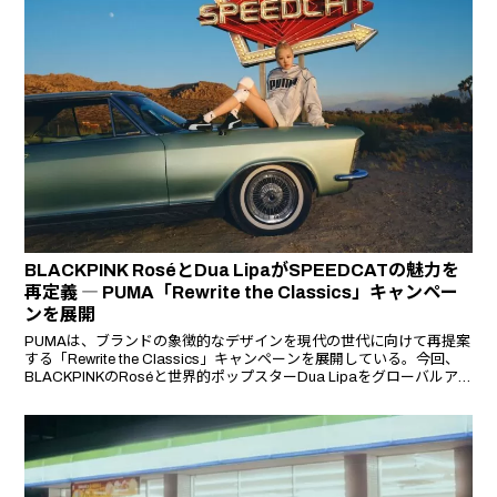
BLACKPINK RoséとDua LipaがSPEEDCATの魅力を
再定義 ― PUMA「Rewrite the Classics」キャンペー
ンを展開
PUMAは、ブランドの象徴的なデザインを現代の世代に向けて再提案
する「Rewrite the Classics」キャンペーンを展開している。今回、
BLACKPINKのRoséと世界的ポップスターDua Lipaをグローバルア
ンバサダーに迎え、アイコニックな「SPEEDCAT OG」と新モデル
「SPEEDCAT LTH」をフィーチャーし、クラシックスタイルに新た
な息吹を吹き込んだ。