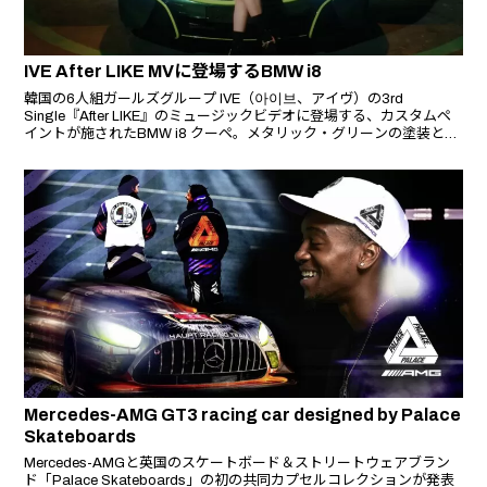
IVE After LIKE MVに登場するBMW i8
韓国の6人組ガールズグループ IVE（아이브、アイヴ）の3rd
Single『After LIKE』のミュージックビデオに登場する、カスタムペ
イントが施されたBMW i8 クーペ。メタリック・グリーンの塗装とイ
エローのラインが特徴的で、両サイドのバタフライドアやフロントガ
ラスに「Peaches.」の文字があることから、韓国のファッションブ
ランド Peaches. がカスタムを手掛けたものと思われる。
Mercedes-AMG GT3 racing car designed by Palace
Skateboards
Mercedes-AMGと英国のスケートボード＆ストリートウェアブラン
ド「Palace Skateboards」の初の共同カプセルコレクションが発表