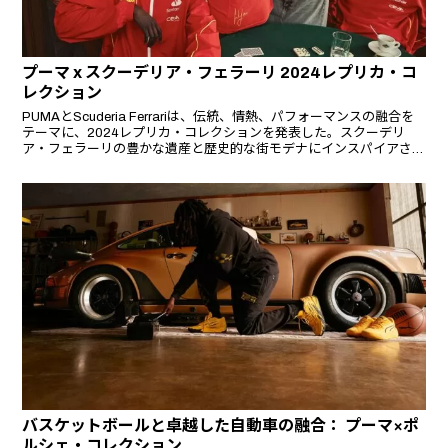
プーマ x スクーデリア・フェラーリ 2024レプリカ・コ
レクション
PUMAとScuderia Ferrariは、伝統、情熱、パフォーマンスの融合を
テーマに、2024レプリカ・コレクションを発表した。スクーデリ
ア・フェラーリの豊かな遺産と歴史的な街モデナにインスパイアされ
たこのコレクションは、F1ウェアのスタイルと革新の限界を押し広
げながら、伝統に敬意を表している。
バスケットボールと卓越した自動車の融合： プーマ×ポ
ルシェ・コレクション