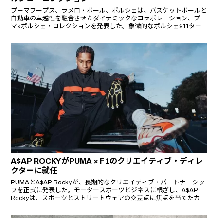
プーマフープス、ラメロ・ボール、ポルシェは、バスケットボールと
自動車の卓越性を融合させたダイナミックなコラボレーション、プー
マ×ポルシェ・コレクションを発表した。象徴的なポルシェ911ター
ボとインディアナ州の自動車の伝統にインスパイアされたこのコレク
ションは、イエローとブラックのレーシングにインスパイアされた大
胆なグラフィックが特徴で、スピード、スタイル、イノベーションを
体現している。
A$AP ROCKYがPUMA × F1のクリエイティブ・ディレ
クターに就任
PUMAとA$AP Rockyが、長期的なクリエイティブ・パートナーシッ
プを正式に発表した。モータースポーツビジネスに根ざし、A$AP
Rockyは、スポーツとストリートウェアの交差点に焦点を当てたカテ
ゴリーのクリエイティブ・ディレクターを務める。