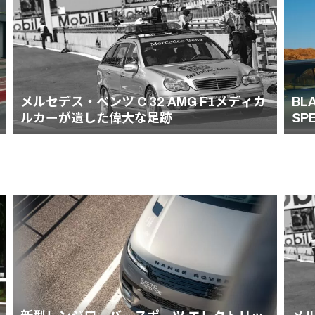
メルセデス・ベンツ C 32 AMG F1メディカ
BL
ルカーが遺した偉大な足跡
SP
PU
ー