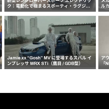
新型レンジローバースポーツ エレクトリッ
メル
ク：電動化で極まるスポーティ・ラグジュ
ル
アリーの頂点
Jamie xx “Gosh” MV に登場するスバル イ
ア
ンプレッサ WRX STi（鷹目 / GDB型）
「N
血
デ