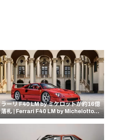
ラーリ F40 LM by ミケロットが約16億
札 | Ferrari F40 LM by Michelotto
93)