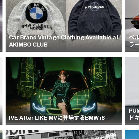
Car Brand Vintage Clothing Available at
ベ
AKIMBO CLUB
ラー
PU
IVE After LIKE MVに登場するBMW i8
ド