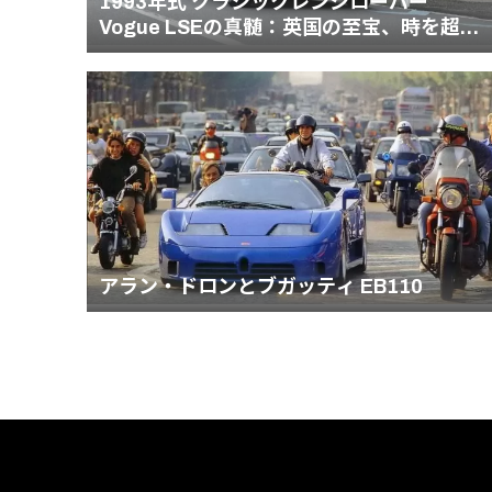
1993年式 クラシックレンジローバー
Vogue LSEの真髄：英国の至宝、時を超え
る静謐。
アラン・ドロンとブガッティ EB110