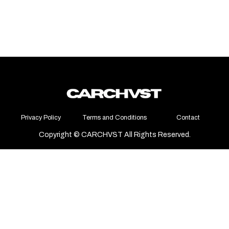
ーイングモデルとして、非常にパワフルな1,600 PSのW16クワッド
ターボエンジンを搭載。ブガッティの比類なきパフォーマンスと、現
代的でありながらブガッティのレガシーへのオマージュを感じさせ
る、時代を超えたデザインが融合したモデルだ。
Privacy Policy
Terms and Conditions
Contact
Copyright © CARCHVST All Rights Reserved.