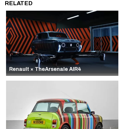
RELATED
Renault × TheArsenale AIR4