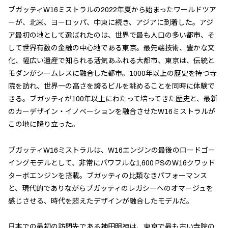
ブガッティW16ミストラルの2022年夏から始まったワールドツア
ーが、北米、ヨーロッパ、中東に続き、アジアに到着した。アジ
ア最初の地として選ばれたのは、世界で最も人口の多い都市、そ
して世界有数の金融の中心地である東京。最先端技術、豊かな文
化、幅広い遺産で知られる活気あふれる大都市、東京は、伝統と
モダンがシームレスに融合した都市。1000年以上の歴史を持つ寺
院を訪れ、世界一の高さを誇るビルを眺めることを同時に体験で
きる。ブガッティが100年以上にわたって培ってきた歴史と、最新
のカーデザイン・イノベーションを融合させたW16ミストラルが
この地に降り立った。
ブガッティW16ミストラルは、W16エンジンの最後のロードゴー
イングモデルとして、非常にパワフルな1,600 PSのW16クワッド
ターボエンジンを搭載。ブガッティの比類なきパフォーマンス
と、現代的でありながらブガッティのレガシーへのオマージュを
感じさせる、時代を超えたデザインが融合したモデルだ。
日本での最初の訪問先である神田明神は、東京で最も古い寺院の