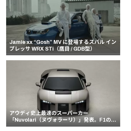
Jamie xx “Gosh” MV に登場するスバル イン
プレッサ WRX STi（鷹目 / GDB型）
アウディ史上最速のスーパーカー
「Nuvolari（ヌヴォラーリ）」発表。F1の血
統を受け継ぐ1001馬力のハイブリッドモデル