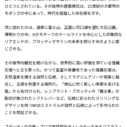
ひとつとされている。その独特の建築様式は、21世紀の大都市の
モダンさの中にあって、時代を超越した存在感を示す。
次に訪れたのは、遠景に富士山、正面に河口湖を望む大石公園。
薄明かりの中、Xがモチーフのテールライトを中心とした印象的な
リアエンドが、ブガッティデザインの未来を照らす光のように感
じさせる。
その後市内観光を続けながら、世界的に高い評価を得ている強羅
花壇へと立ち寄った。かつて皇室の保養地であった強羅花壇は、
天然温泉を擁する自然と伝統、そしてラグジュアリーが見事に融
合し、五感を刺激する場所だ。「南仏に吹く新しい季節を告げる
風」から名付けられ、レンブラント・ブガッティの「踊る象」の
彫刻が施されたシフトレバーなど、伝統に彩られたスリリングな
デザインを持つW16ミストラルが自然と伝統によって形作られた
ことを想起させる。
ブガッティの中東・アジア地域担当ディレクターであるコスタス・