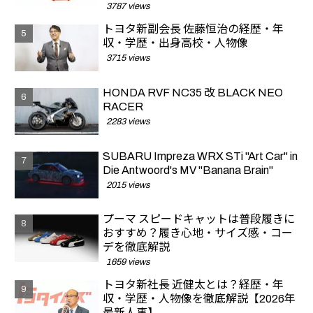
3787 views
トヨタ新副会長 佐藤恒治の経歴・年
収・学歴・出身高校・人物像
3715 views
HONDA RVF NC35 改 BLACK NEO
RACER
2283 views
SUBARU Impreza WRX STi "Art Car" in
Die Antwoord's MV "Banana Brain"
2015 views
プーマ スピードキャットは普段履きに
おすすめ？履き心地・サイズ感・コー
デを徹底解説
1659 views
トヨタ新社長 近健太とは？経歴・年
収・学歴・人物像を徹底解説【2026年
最新人事】