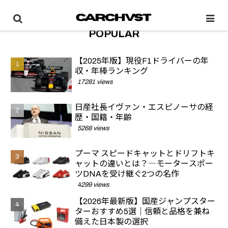
POPULAR
【2025年版】現役F1ドライバーの年
収・年棒ランキング
17281 views
日産社長イヴァン・エスピノーサの経
歴・国籍・年齢
5268 views
プーマ スピードキャットとドリフトキ
ャットの違いとは？―モータースポー
ツDNAを受け継ぐ2つの名作
4299 views
【2026年最新版】国産ジャンプスター
ターおすすめ5選｜信頼と品格を兼ね
備えた日本製の選択