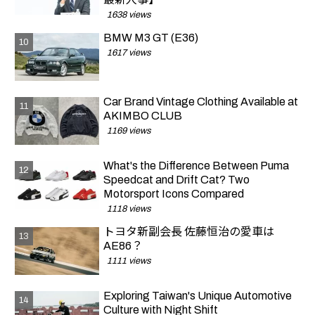
1638 views
BMW M3 GT (E36)
1617 views
Car Brand Vintage Clothing Available at
AKIMBO CLUB
1169 views
What's the Difference Between Puma
Speedcat and Drift Cat? Two
Motorsport Icons Compared
1118 views
トヨタ新副会長 佐藤恒治の愛車は
AE86？
1111 views
Exploring Taiwan's Unique Automotive
Culture with Night Shift