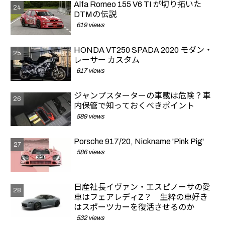
Alfa Romeo 155 V6 TI が切り拓いた
DTMの伝説
619 views
HONDA VT250 SPADA 2020 モダン・
レーサー カスタム
617 views
ジャンプスターターの車載は危険？車
内保管で知っておくべきポイント
589 views
Porsche 917/20, Nickname 'Pink Pig'
586 views
日産社長イヴァン・エスピノーサの愛
車はフェアレディZ？ 生粋の車好き
はスポーツカーを復活させるのか
532 views