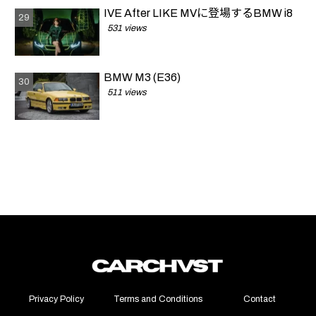
IVE After LIKE MVに登場するBMW i8
531 views
BMW M3 (E36)
511 views
Privacy Policy
Terms and Conditions
Contact