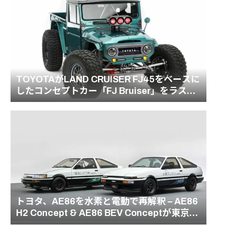
TOYOTAがLAND CRUISER FJ45をベースに
したコンセプトカー「FJ Bruiser」をラスベ
ガスのSEMAショーで発表
トヨタ、AE86を水素と電動で再解釈 – AE86
H2 Concept & AE86 BEV Conceptが東京オ
ートサロンに登場