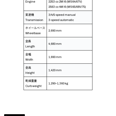
Engine
2253 cc 2M I6 (MS64/67V)
2563 cc 4M I6 (MS65/68V/75)
変速機
3/4/5-speed manual
Transmission
3-speed automatic
ホイールベース
2,690 mm
Wheelbase
全長
4,680 mm
Length
全幅
1,690 mm
Width
全高
1,420 mm
Height
乾燥重量
1,290–1,360 kg
Curb weight