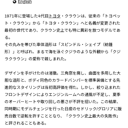
English
1971年に登場した4代目
トヨタ
・クラウンは、従来の「トヨペッ
ト・クラウン」から「トヨタ・クラウン」へと名義が変更された
最初の世代であり、クラウン史上でも特に異彩を放つモデルであ
る。
その丸みを帯びた車体造形は「スピンドル・シェイプ（紡錘
形）」と呼ばれ、まるで海を泳ぐクジラのような外観から「クジ
ラクラウン」の愛称で親しまれた。
デザインを手がけたのは渚徹。三角窓を廃し、曲面を多用した大
胆な造形と、ボディ同色のカラードバンパーを標準装備とする先
進的なスタイリングは当初高評価を得た。しかし、絞り込まれた
フロントデザインによりエンジンルームへの通風が不足し、夏季
のオーバーヒートや取り回しの悪さが不評を招いた。この結果、
同時期にモデルチェンジを行った日産のセドリック/グロリアに販
売台数で逆転を許すこととなり、「クラウン史上最大の失敗作」
と評されることもある。