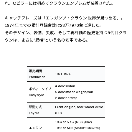
れ、Cピラーには初めてクラウンエンブレムが装着された。
キャッチフレーズは「エレガンツ・クラウン 世界が見つめる」。
1974年までの累計登録台数は28万7970台に達した。
そのデザイン、装備、失敗、そして再評価の歴史を持つ4代目クラ
ウンは、まさに”異端”という名の名車である。
販売期間
1971-1974
Production
4-door sedan
ボディータイプ
5-door station wagon/van
Body style
2-door hardtop
駆動方式
Front-engine, rear-wheel-drive
Layout
(FR)
1994 cc 5R I4 (RS60/66V)
エンジン
1988 cc M I6 (MS60/62/66V/70)