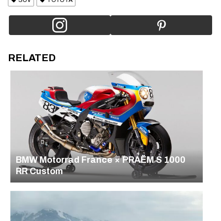
SUV
TOYOTA
RELATED
BMW Motorrad France × PRAËM S 1000
RR Custom