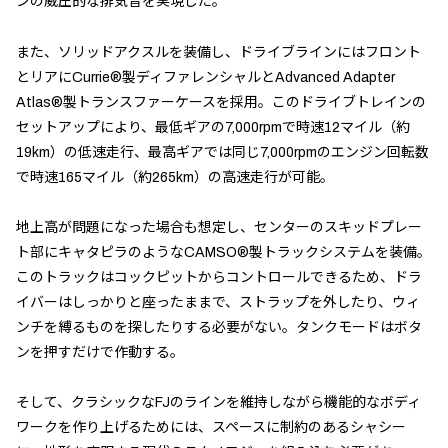
ンの威圧的な排気音を実現した。
また、ソリッドアクスルを装備し、ドライブラインにはフロント
とリアにCurrie®製ディファレンシャルとAdvanced Adapter
Atlas®製トランスファーケースを採用。このドライブトレインの
セットアップにより、最低ギアの7,000rpmで時速12マイル（約
19km）の低速走行、最高ギアでは同じ7,000rpmのエンジン回転数
で時速165マイル（約265km）の高速走行が可能。
地上高が問題になった場合も想定し、センターのスキッドプレー
ト部にキャタピラのようなCAMSO®製トラックシステムを装備。
このトラックはコックピットからコントロールできるため、ドラ
イバーはしっかりと座ったままで、ストラップを外したり、ウィ
ンチを縛るものを探したりする必要がない。タンクモードはボタ
ンを押すだけで作動する。
そして、クラシックなFJのラインを維持しながら機能的なボディ
ワークを作り上げるためには、スペースに制約のあるシャシー