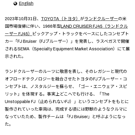
English
2023年10月31日、
TOYOTA（トヨタ）
が
ランドクルーザー
の米
国市場復帰に伴い、1966年型
LAND CRUISER FJ45（ランドクル
ーザー FJ45）
ピックアップ・トラックをベースにしたコンセプト
カー「FJ Bruiser（FJブルーザー）」を発表し、ラスベガスで開催
されるSEMA（Specialty Equipment Market Association）にて展
示された。
ランドクルーザーのルーツに敬意を表し、そのレガシーと現代の
オフロードテクノロジーを融合させたトヨタのFJブルーザー・コ
ンセプトは、ノスタルジーを蘇らせ、「ゴー・エニウェア・スピ
リット」を体現する。事実上どこへでも行ける、「The
Unstoppable FJ（止められないFJ）」というコンセプトをもとに
製作されていった車両は、完成する頃には野獣のようなクルマに
なっていたため、製作チームは 「FJ Bruiser」と呼ぶようになっ
た。