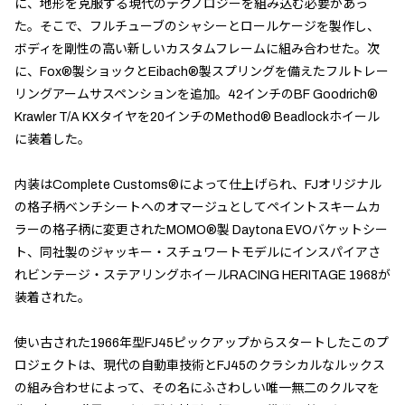
に、地形を克服する現代のテクノロジーを組み込む必要があっ
た。そこで、フルチューブのシャシーとロールケージを製作し、
ボディを剛性の高い新しいカスタムフレームに組み合わせた。次
に、Fox®製ショックとEibach®製スプリングを備えたフルトレー
リングアームサスペンションを追加。42インチのBF Goodrich®
Krawler T/A KXタイヤを20インチのMethod® Beadlockホイール
に装着した。
内装はComplete Customs®によって仕上げられ、FJオリジナル
の格子柄ベンチシートへのオマージュとしてペイントスキームカ
ラーの格子柄に変更されたMOMO®製 Daytona EVOバケットシー
ト、同社製のジャッキー・スチュワートモデルにインスパイアさ
れビンテージ・ステアリングホイールRACING HERITAGE 1968が
装着された。
使い古された1966年型FJ45ピックアップからスタートしたこのプ
ロジェクトは、現代の自動車技術とFJ45のクラシカルなルックス
の組み合わせによって、その名にふさわしい唯一無二のクルマを