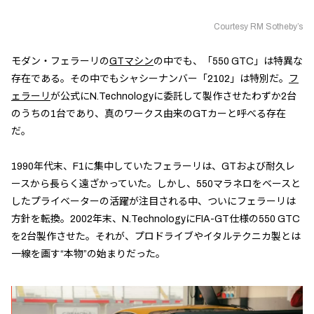
Courtesy RM Sotheby’s
モダン・フェラーリの
GTマシン
の中でも、「550 GTC」は特異な
存在である。その中でもシャシーナンバー「2102」は特別だ。
フ
ェラーリ
が公式にN.Technologyに委託して製作させたわずか2台
のうちの1台であり、真のワークス由来のGTカーと呼べる存在
だ。
1990年代末、F1に集中していたフェラーリは、GTおよび耐久レ
ースから長らく遠ざかっていた。しかし、550マラネロをベースと
したプライベーターの活躍が注目される中、ついにフェラーリは
方針を転換。2002年末、N.TechnologyにFIA-GT仕様の550 GTC
を2台製作させた。それが、プロドライブやイタルテクニカ製とは
一線を画す“本物”の始まりだった。