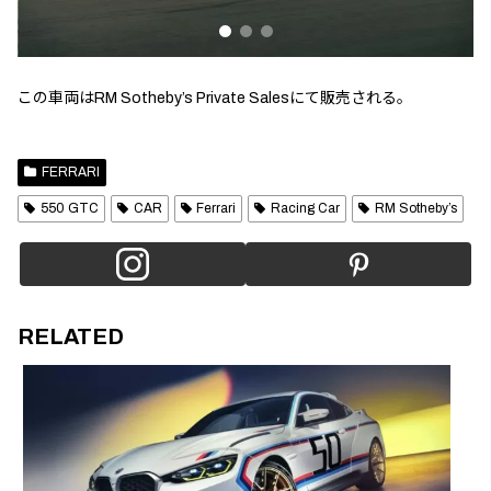
この車両はRM Sotheby’s Private Salesにて販売される。
FERRARI
550 GTC
CAR
Ferrari
Racing Car
RM Sotheby’s
RELATED