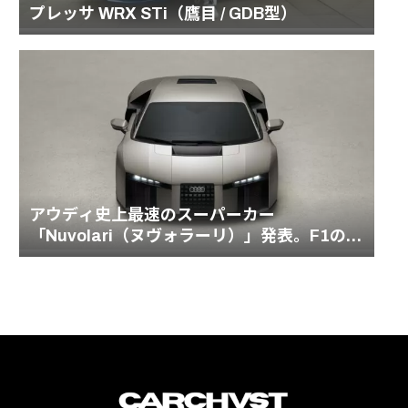
プレッサ WRX STi（鷹目 / GDB型）
アウディ史上最速のスーパーカー
「Nuvolari（ヌヴォラーリ）」発表。F1の血
統を受け継ぐ1001馬力のハイブリッドモデル