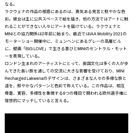
なる。
ラクウェナの作品の根底にあるのは、勇気ある発言と鮮やかな色
彩。彼女は主に公共スペースで絵を描き、他の方法ではアートに触
れることができない人々にアートを届けている。ラクウェナと
MINIとの協力関係は2年前に始まり、最近ではIAA Mobility 2021の
モーターショー開催中に、ミュンヘンにあるグレーの高層ビル
に、壁画「BIG LOVE」で生きる喜びとMINIのセントラル・モット
ーを表現している。
ロンドン生まれのアーティストにとって、英国文化は多くの人が歩
んできた長い旅を通しての交流に大きな影響を受けており、MINI
Recharged Lakwenaのデザインは、さまざまな人々の多様な旅と
道を、鮮やかなパターンと色彩で称えている。この作品は、相互
尊重、寛容、多様性を象徴する9つの種目で競われる欧州選手権に
理想的にマッチしていると言える。