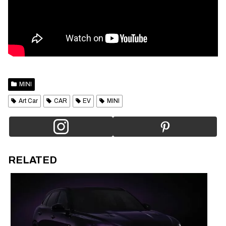
MINI
Art Car
CAR
EV
MINI
RELATED