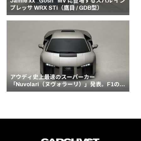
Jamie xx “Gosh” MV に登場するスバル イン
プレッサ WRX STi（鷹目 / GDB型）
アウディ史上最速のスーパーカー
「Nuvolari（ヌヴォラーリ）」発表。F1の血
統を受け継ぐ1001馬力のハイブリッドモデル