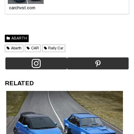
carchvst.com
ABARTH
Abarth
CAR
Rally Car
RELATED