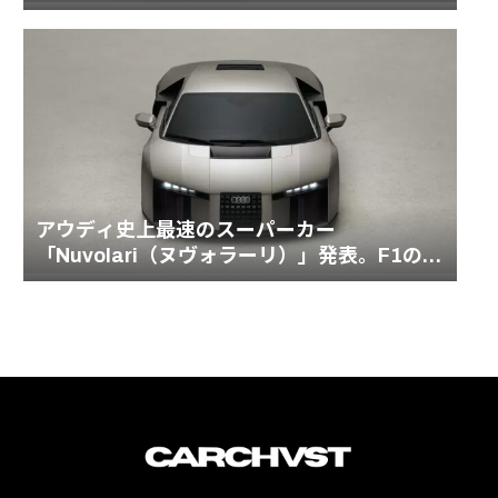
アウディ史上最速のスーパーカー
「Nuvolari（ヌヴォラーリ）」発表。F1の血
統を受け継ぐ1001馬力のハイブリッドモデル