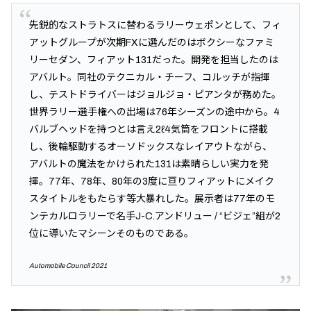
先鋭的なストラトスに替わるラリーウェポンとして、フィ
アットグループが次期FXに選んだのはボクシーなファミ
リーセダン、フィアット131だった。開発を担当したのは
アバルト。同社のテクニカル・チーフ、コルッチが指揮
し、テストドライバーはジョルジョ・ピアンタが務めた。
世界ラリー選手権への出場は76年シーズンの途中から。4
バルブヘッドを持つとは言え2ℓ4気筒をフロントに搭載
し、後輪駆動するオーソドックスなレイアウトながら、
アバルトの魔法をかけられた131は素晴らしい実力を発
揮。77年、78年、80年の3度に亘りフィアットにメイク
スタイトルをもたらす等大暴れした。展示者は77年のモ
ンテカルロラリーで名手J-C.アンドリュー / “ビジェ”組が2
位に導いたマシーンそのものである。
Automobile Council 2021