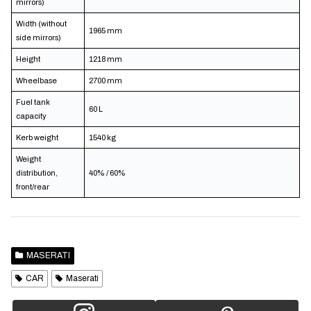
mirrors)
Width (without
1965 mm
side mirrors)
Height
1218 mm
Wheelbase
2700 mm
Fuel tank
60 L
capacity
Kerb weight
1540 kg
Weight
distribution,
40% / 60%
front/rear
MASERATI
CAR
Maserati