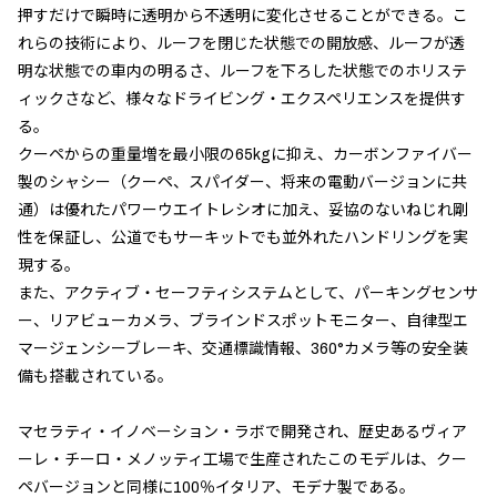
押すだけで瞬時に透明から不透明に変化させることができる。こ
れらの技術により、ルーフを閉じた状態での開放感、ルーフが透
明な状態での車内の明るさ、ルーフを下ろした状態でのホリステ
ィックさなど、様々なドライビング・エクスペリエンスを提供す
る。
クーペからの重量増を最小限の65kgに抑え、カーボンファイバー
製のシャシー（クーペ、スパイダー、将来の電動バージョンに共
通）は優れたパワーウエイトレシオに加え、妥協のないねじれ剛
性を保証し、公道でもサーキットでも並外れたハンドリングを実
現する。
また、アクティブ・セーフティシステムとして、パーキングセンサ
ー、リアビューカメラ、ブラインドスポットモニター、自律型エ
マージェンシーブレーキ、交通標識情報、360°カメラ等の安全装
備も搭載されている。
マセラティ・イノベーション・ラボで開発され、歴史あるヴィア
ーレ・チーロ・メノッティ工場で生産されたこのモデルは、クー
ペバージョンと同様に100％イタリア、モデナ製である。