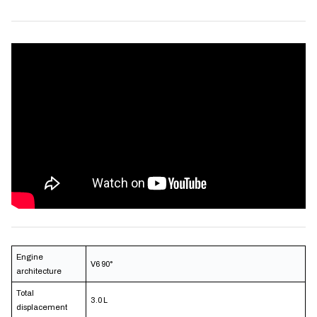
Engine
V6 90°
architecture
Total
3.0 L
displacement