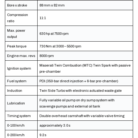
Bore x stroke
88 mm x 82 mm
Compression
11:1
ratio
Max. power
630 hp at 7500 rpm
output
Peak torque
730 Nm at 3000 – 5500 rpm
Engine max. revs
8000 rpm
Maserati Twin Combustion (MTC) Twin Spark with passive
Ignition system
pre-chamber
Fuel system
PDI (350-bar direct injection + 6-bar pre-chamber)
Induction
Twin Side Turbo with electronic actuated waste gate
Fully variable oil pump on dry sump system with
Lubrication
scavenge pumps and external oil tank
Timing system
Double overhead camshaft with variable valve timing
0-100 km/h
approximately 3.0 s
0-200 km/h
9.2 s