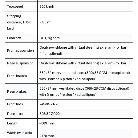
Top speed
320 km/h
Stopping
distance, 100-0
< 33 m
km/h
Gearbox
DCT, 8 gears
Double-wishbone with virtual steering axle, anti-roll bar
Front suspension
(lifter optional)
Rear suspension
Double-wishbone with virtual steering axle, anti-roll bar
380×34 mm ventilated discs (390×36 CCM discs optional)
Front brakes
with Brembo 6-piston fixed callipers`
350×27 mm ventilated discs (360×28 CCM discs optional)
Rear brakes
with Brembo 4-piston fixed callipers`
Front tires
245/35 ZR20
Rear tires
305/30 ZR20
Length
4669 mm
Width (with side
2178 mm