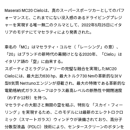
Maserati MC20 Cieloは、真のスーパースポーツカーとしてのパフ
ォーマンスと、これまでにない没入感のあるドライビングプレジ
ャーを実現する唯一無二のクルマとして、2022年5月25日にイタ
リアのモデナにてマセラティにより発表された。
車名の「MC」はマセラティ・コルセ（「レーシング」の意）、
「20」はブランドの新時代の幕開けとなる2020年、「Cielo」は
イタリア語の「空」に由来する。
スポーティさとラグジュアリーの完璧な融合を実現したMC20
Cieloには、最大出力630 hp、最大トルク730 Nmの革新的な3ℓ V
型6気筒 Nettunoエンジンが搭載され、最大の特徴である革新的な
電動格納式ガラスルーフはクラス最高レベルの断熱性や開閉速度
（わずか12秒）を持つ。
マセラティの大胆さと無限の空を結ぶ、特別な 「スカイ・フィー
リング 」を実現するため、このモデルには最新のエレクトロクロ
ミック（スマートガラス）ウィンドウが装備されており、高分子
分散型液晶（PDLC）技術により、センタースクリーンのボタンを